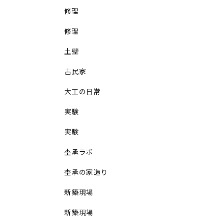
修理
修理
土壁
古民家
大工の日常
実験
実験
杢承ラボ
杢承の家造り
新築現場
新築現場