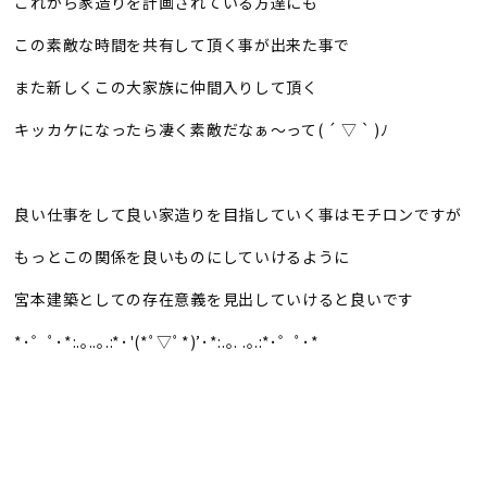
これから家造りを計画されている方達にも
この素敵な時間を共有して頂く事が出来た事で
また新しくこの大家族に仲間入りして頂く
キッカケになったら凄く素敵だなぁ〜って( ´ ▽ ` )ﾉ
良い仕事をして良い家造りを目指していく事はモチロンですが
もっとこの関係を良いものにしていけるように
宮本建築としての存在意義を見出していけると良いです
*･゜ﾟ･*:.｡..｡.:*･'(*ﾟ▽ﾟ*)’･*:.｡. .｡.:*･゜ﾟ･*