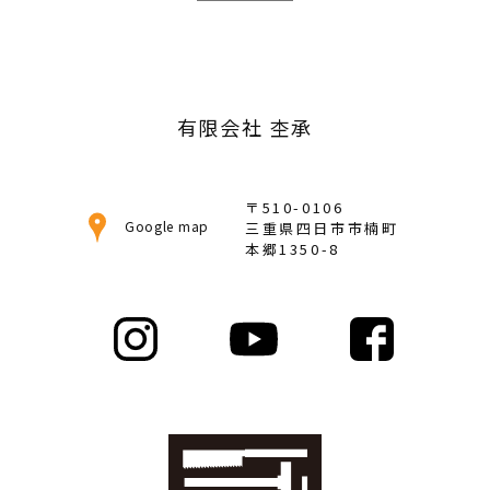
ー
カ
イ
ブ
有限会社 杢承
〒510-0106
Google map
三重県四日市市楠町
本郷1350-8