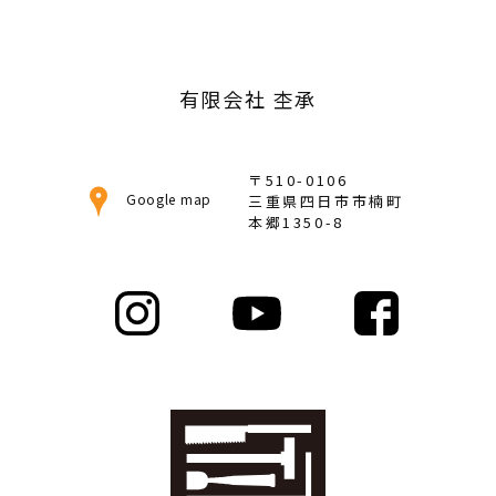
カ
イ
ブ
有限会社 杢承
〒510-0106
Google map
三重県四日市市楠町
本郷1350-8