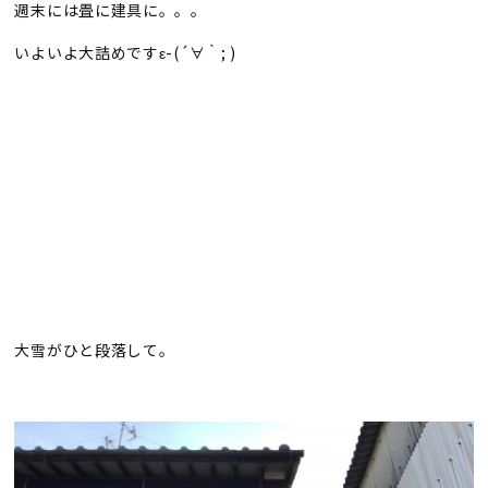
週末には畳に建具に。。。
いよいよ大詰めですε-(´∀｀; )
大雪がひと段落して。