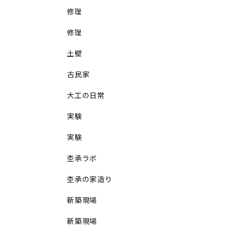
修理
修理
土壁
古民家
大工の日常
実験
実験
杢承ラボ
杢承の家造り
新築現場
新築現場