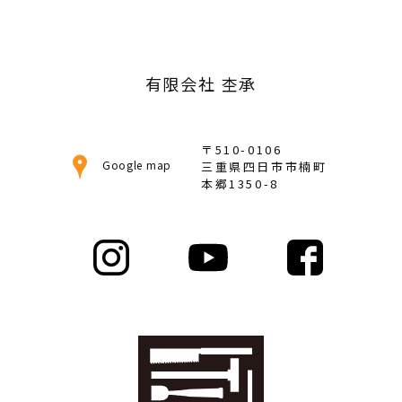
カ
イ
ブ
有限会社 杢承
〒510-0106
Google map
三重県四日市市楠町
本郷1350-8