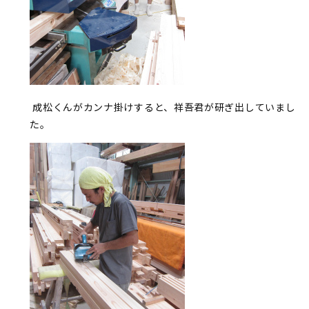
成松くんがカンナ掛けすると、祥吾君が研ぎ出していまし
た。