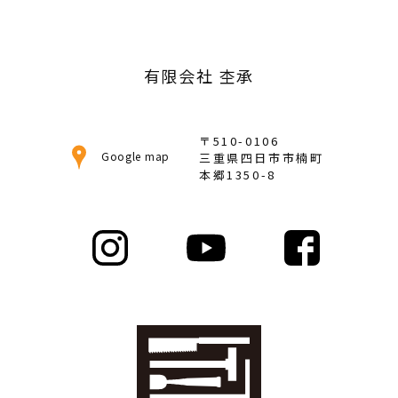
カ
イ
ブ
有限会社 杢承
〒510-0106
Google map
三重県四日市市楠町
本郷1350-8