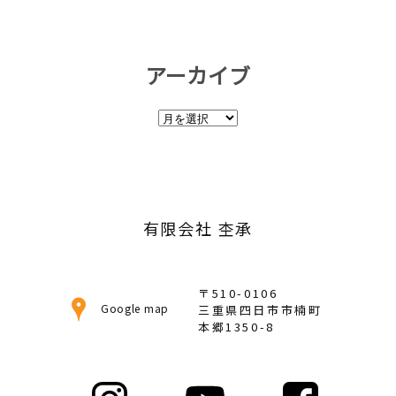
アーカイブ
ア
ー
カ
イ
ブ
有限会社 杢承
〒510-0106
Google map
三重県四日市市楠町
本郷1350-8