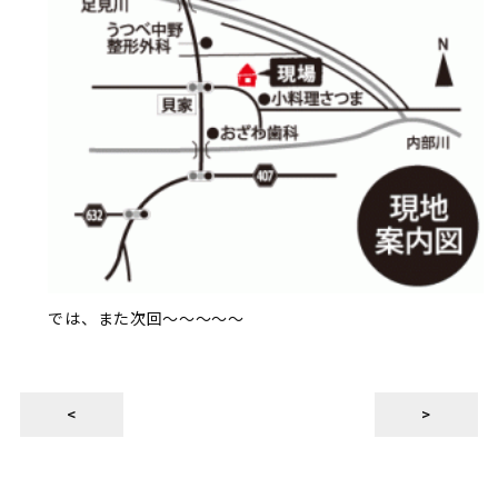
では、また次回～～～～～
<
>