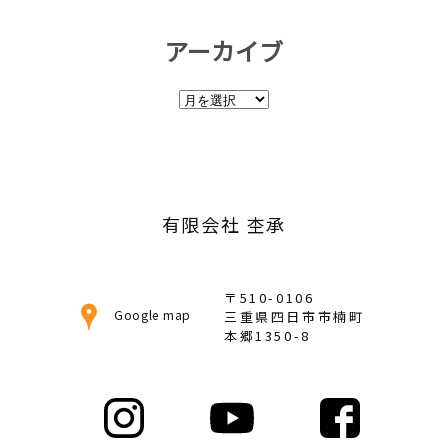
アーカイブ
ア
ー
カ
イ
ブ
有限会社 杢承
〒510-0106
Google map
三重県四日市市楠町
本郷1350-8