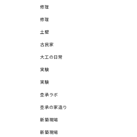
修理
修理
土壁
古民家
大工の日常
実験
実験
杢承ラボ
杢承の家造り
新築現場
新築現場