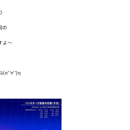
り
回の
すよ～
‘∀‘)η