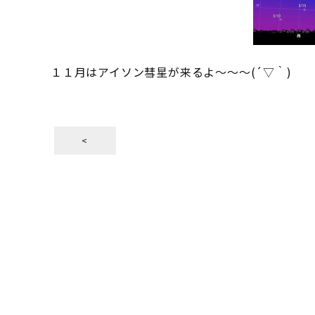
１１月はアイソン彗星が来るよ～～～(´▽｀)
<