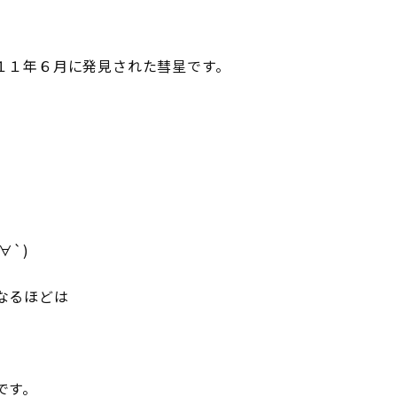
１１年６月に発見された彗星です。
∀`)
なるほどは
です。