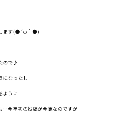
ます(●´ω｀●)
たので♪
うになったし
るように
も…今年初の投稿が今更なのですが