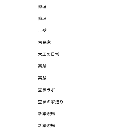
修理
修理
土壁
古民家
大工の日常
実験
実験
杢承ラボ
杢承の家造り
新築現場
新築現場