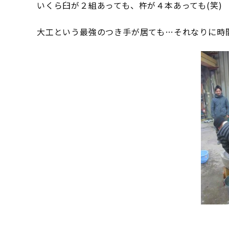
いくら臼が２組あっても、杵が４本あっても(笑)
大工という最強のつき手が居ても…それなりに時