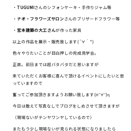
・
TUGUMI
さんのシフォンケーキ・手作りジャム等
・
ナオ・フラワーズサロン
さんのブリザードフラワー等
・
宮本建築の大工さん
が作った家具
以上の作品を展示・販売致します(´∀｀*)
色々やりたいことが目白押しの完成見学会。
正直。前日までは超バタバタだと思いますが
来ていただくお客様に喜んで頂けるイベントにしたいと思
っていますので
奮ってご参加頂きますようお願い致します(n‘∀‘)η
今日は敢えて写真なしでブログをしめさせて頂きますが
（現場ないがテンヤワンヤしているので）
またもう少し現場ないが見られる状態になりましたら