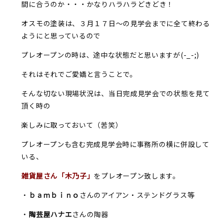
間に合うのか・・・かなりハラハラどきどき！
オスモの塗装は、３月１７日～の見学会までに全て終わる
ようにと思っているので
プレオープンの時は、途中な状態だと思いますが(-_-;)
それはそれでご愛嬌と言うことで。
そんな切ない現場状況は、当日完成見学会での状態を見て
頂く時の
楽しみに取っておいて（苦笑）
プレオープンも含む完成見学会時に事務所の横に併設して
いる、
雑貨屋さん「木乃子」
をプレオープン致します。
・
ｂａｍｂｉｎｏ
さんのアイアン・ステンドグラス等
・
陶芸屋ハナエ
さんの陶器