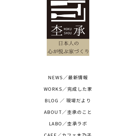
NEWS／最新情報
WORKS／完成した家
BLOG ／ 現場だより
ABOUT／杢承のこと
LABO／杢承ラボ
CAFE／カフェ木乃子