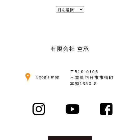
ア
ー
カ
イ
ブ
有限会社 杢承
〒510-0106
Google map
三重県四日市市楠町
本郷1350-8