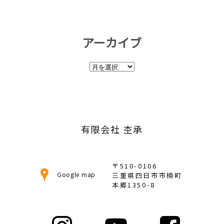
アーカイブ
ア
ー
カ
イ
ブ
有限会社 杢承
〒510-0106
Google map
三重県四日市市楠町
本郷1350-8