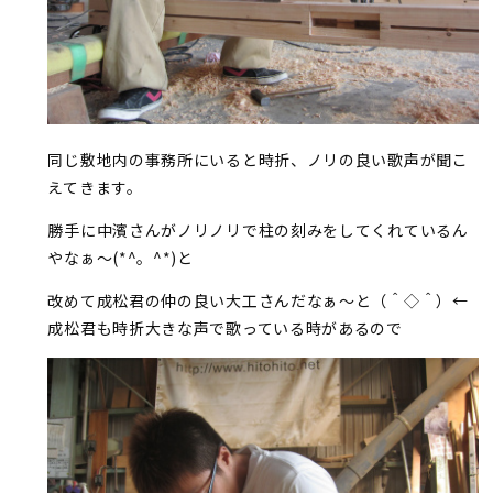
同じ敷地内の事務所にいると時折、ノリの良い歌声が聞こ
えてきます。
勝手に中濱さんがノリノリで柱の刻みをしてくれているん
やなぁ～(*^。^*)と
改めて成松君の仲の良い大工さんだなぁ～と（＾◇＾）←
成松君も時折大きな声で歌っている時があるので