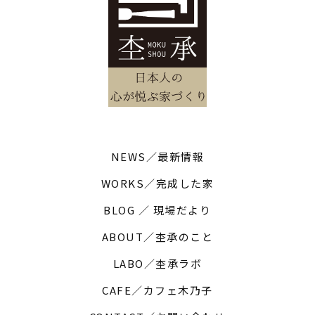
NEWS／最新情報
WORKS／完成した家
BLOG ／ 現場だより
ABOUT／杢承のこと
LABO／杢承ラボ
CAFE／カフェ木乃子