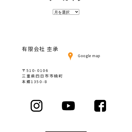
ア
ー
カ
イ
ブ
有限会社 杢承
Google map
〒510-0106
三重県四日市市楠町
本郷1350-8