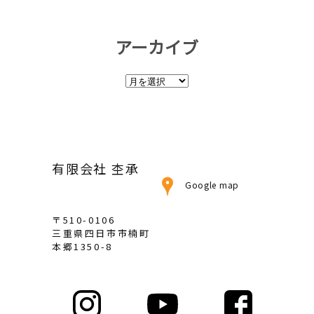
アーカイブ
ア
ー
カ
イ
ブ
有限会社 杢承
Google map
〒510-0106
三重県四日市市楠町
本郷1350-8