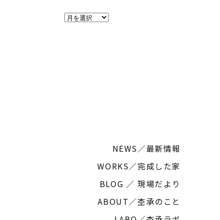
ア
ー
カ
イ
ブ
NEWS／最新情報
WORKS／完成した家
BLOG ／ 現場だより
ABOUT／杢承のこと
LABO／杢承ラボ